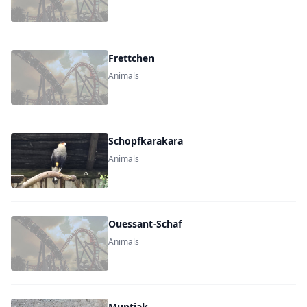
Frettchen
Animals
Schopfkarakara
Animals
Ouessant-Schaf
Animals
Muntjak