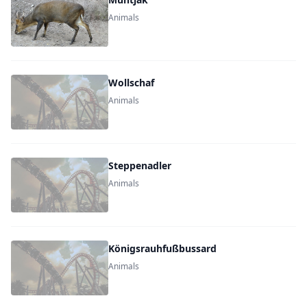
Animals
Wollschaf
Animals
Steppenadler
Animals
Königsrauhfußbussard
Animals