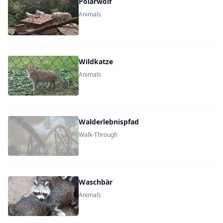
Polarwolf
Animals
Wildkatze
Animals
Walderlebnispfad
Walk-Through
Waschbär
Animals