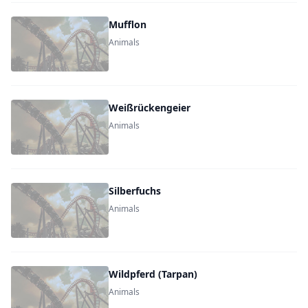
Mufflon
Animals
Weißrückengeier
Animals
Silberfuchs
Animals
Wildpferd (Tarpan)
Animals