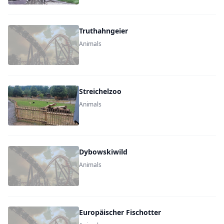
Truthahngeier
Animals
Streichelzoo
Animals
Dybowskiwild
Animals
Europäischer Fischotter