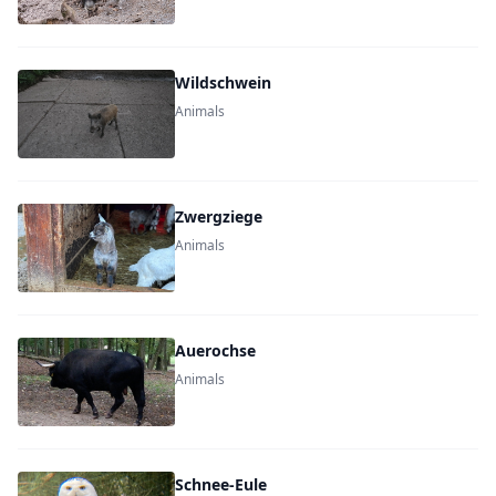
Wildschwein
Animals
Zwergziege
Animals
Auerochse
Animals
Schnee-Eule