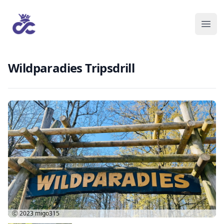
Wildparadies Tripsdrill
Ⓒ 2023
migo315