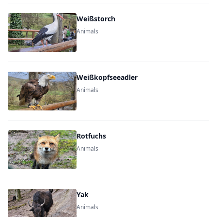
Weißstorch
Animals
Weißkopfseeadler
Animals
Rotfuchs
Animals
Yak
Animals