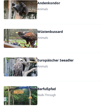
Andenkondor
Animals
Wüstenbussard
Animals
Europäischer Seeadler
Animals
Barfußpfad
Walk-Through