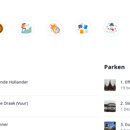
Parken
ende Hollander
1.
Ef
19 b
de Draak (Vuur)
2.
St
1 be
nner
3.
Eu