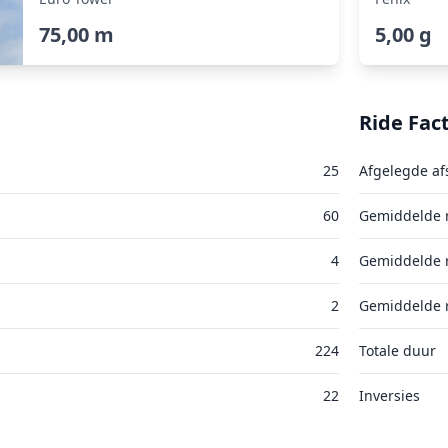
75,00 m
5,00 g
Ride Fac
25
Afgelegde af
60
Gemiddelde r
4
Gemiddelde r
2
Gemiddelde r
224
Totale duur
22
Inversies