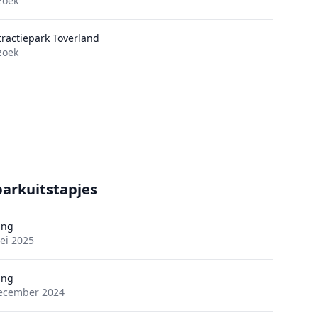
zoek
tractiepark Toverland
zoek
parkuitstapjes
ing
ei 2025
ing
ecember 2024