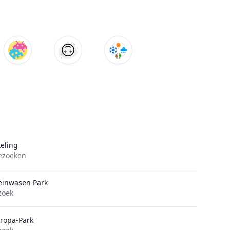
teling
ezoeken
einwasen Park
zoek
ropa-Park