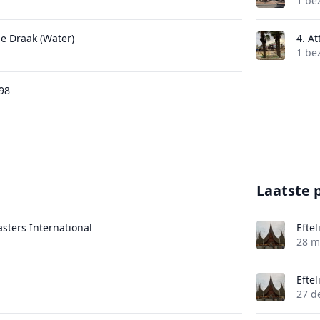
1 be
de Draak (Water)
4.
At
1 be
98
Laatste 
asters International
Eftel
28 m
Eftel
27 d