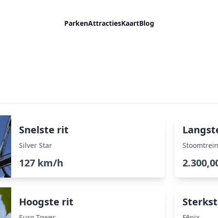
Parken
Attracties
Kaart
Blog
Snelste rit
Langste
Silver Star
Stoomtrei
127 km/h
2.300,0
Hoogste rit
Sterkst
Euro Tower
Fēnix