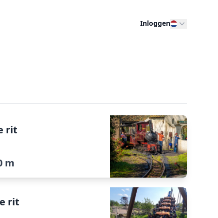
Inloggen
 rit
n
0 m
e rit