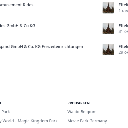
 Amusement Rides
Eftel
1 de
des GmbH & Co KG
Eftel
31 o
egand GmbH & Co. KG Freizeiteinrichtungen
Eftel
29 o
N
PRETPARKEN
 Park
Walibi Belgium
y World - Magic Kingdom Park
Movie Park Germany