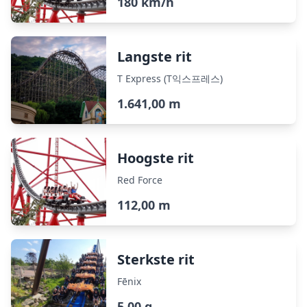
180 km/h
Langste rit
T Express (T익스프레스)
1.641,00 m
Hoogste rit
Red Force
112,00 m
Sterkste rit
Fēnix
5,00 g