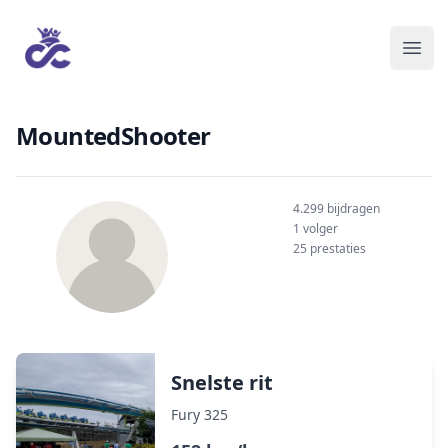
MountedShooter
4.299 bijdragen
1 volger
25 prestaties
Snelste rit
Fury 325