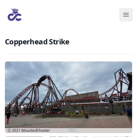
Copperhead Strike
Ⓒ 2021
MountedShooter