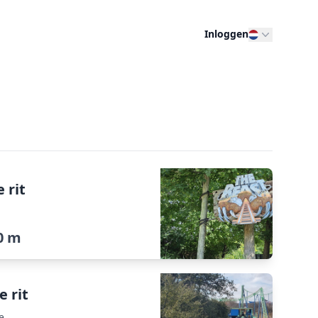
Inloggen
 rit
0 m
e rit
e