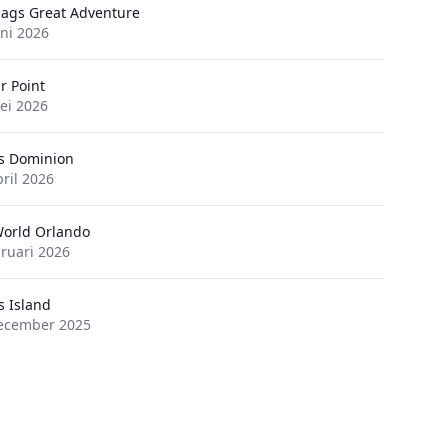
Flags Great Adventure
uni 2026
r Point
ei 2026
s Dominion
pril 2026
orld Orlando
bruari 2026
s Island
ecember 2025