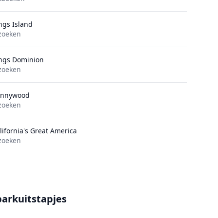
ngs Island
zoeken
ngs Dominion
zoeken
ennywood
zoeken
lifornia's Great America
zoeken
parkuitstapjes