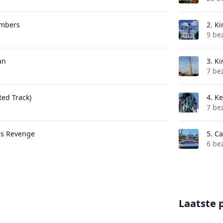
imbers
2.
Ki
9 be
an
3.
Ki
7 be
Red Track)
4.
K
7 be
s Revenge
5.
Ca
6 be
Laatste 