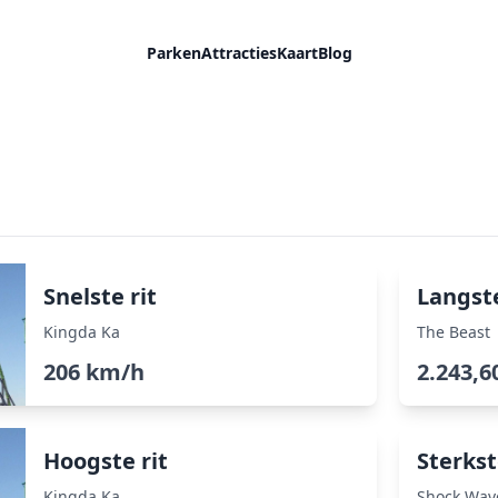
Parken
Attracties
Kaart
Blog
Snelste rit
Langste
Kingda Ka
The Beast
206 km/h
2.243,6
Hoogste rit
Sterkst
Kingda Ka
Shock Wav