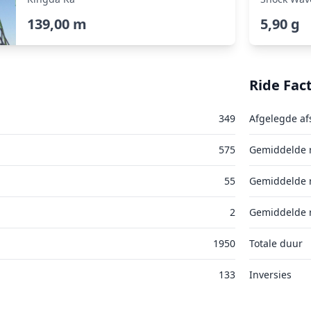
139,00 m
5,90 g
Ride Fac
349
Afgelegde af
575
Gemiddelde r
55
Gemiddelde r
2
Gemiddelde r
1950
Totale duur
133
Inversies