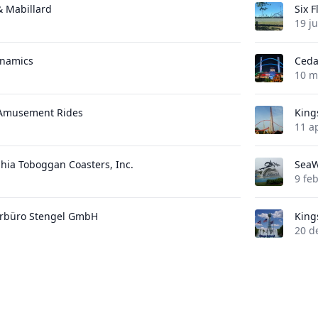
 & Mabillard
Six 
19 j
ynamics
Ceda
10 m
 Amusement Rides
King
11 a
phia Toboggan Coasters, Inc.
SeaW
9 fe
urbüro Stengel GmbH
King
20 d