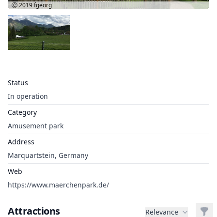
Ⓒ 2019
fgeorg
Status
In operation
Category
Amusement park
Address
Marquartstein, Germany
Web
https://www.maerchenpark.de/
Attractions
Filt
Relevance