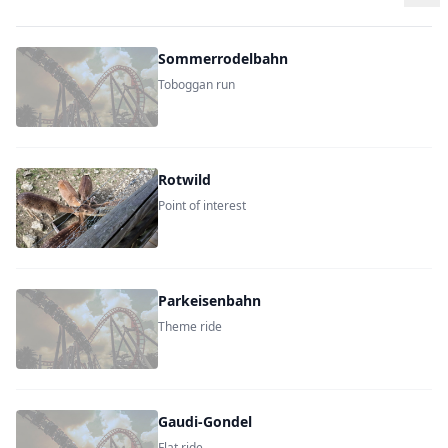
Sommerrodelbahn
Toboggan run
Rotwild
Point of interest
Parkeisenbahn
Theme ride
Gaudi-Gondel
Flat ride