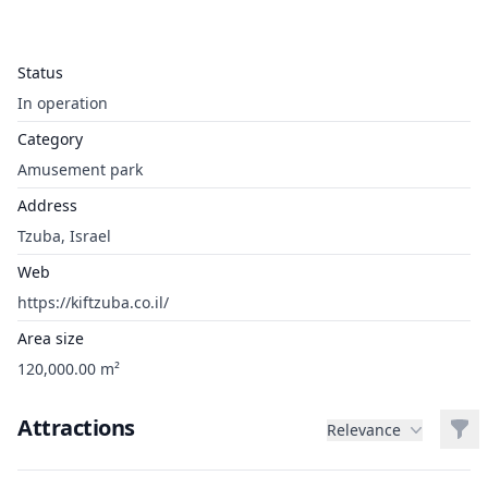
Status
In operation
Category
Amusement park
Address
Tzuba, Israel
Web
https://kiftzuba.co.il/
Area size
120,000.00 m²
Attractions
Filt
Relevance