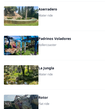
Aserradero
Water ride
Padrinos Voladores
Rollercoaster
La Jungla
Water ride
Rotor
Flat ride