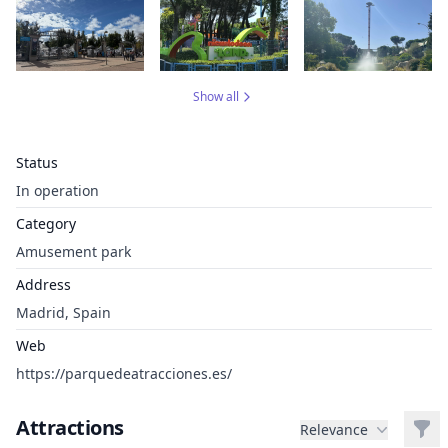
Show all
Status
In operation
Category
Amusement park
Address
Madrid, Spain
Web
https://parquedeatracciones.es/
Attractions
Filt
Relevance