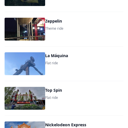
Zeppelin
Theme ride
La Máquina
Flat ride
Top Spin
Flat ride
Nickelodeon Express