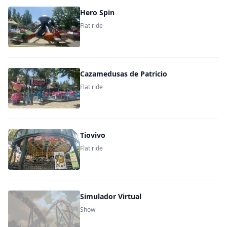
Hero Spin
Flat ride
Cazamedusas de Patricio
Flat ride
Tiovivo
Flat ride
Simulador Virtual
Show