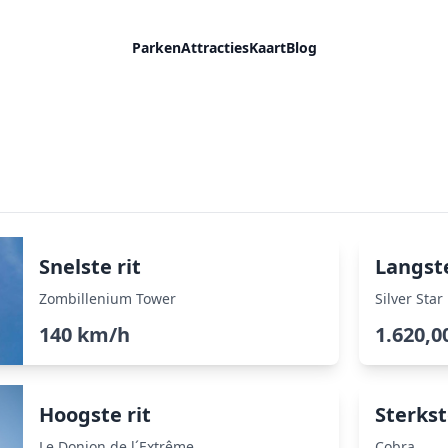
Parken
Attracties
Kaart
Blog
Snelste rit
Langste
Zombillenium Tower
Silver Star
140 km/h
1.620,0
Hoogste rit
Sterkst
Le Donjon de l´Extrême
Cobra