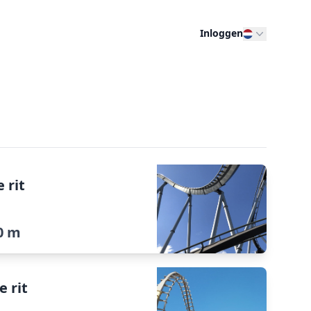
Inloggen
 rit
0 m
e rit