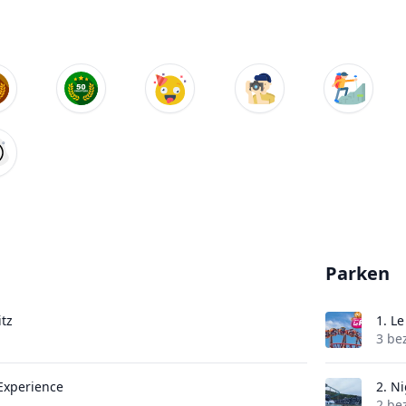
Parken
itz
1.
Le
3 be
 Experience
2.
Ni
2 be