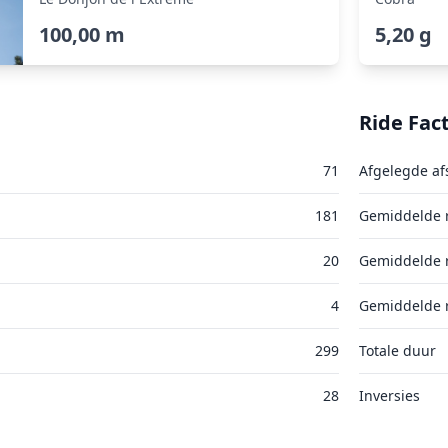
100,00 m
5,20 g
Ride Fac
71
Afgelegde af
181
Gemiddelde r
20
Gemiddelde r
4
Gemiddelde r
299
Totale duur
28
Inversies