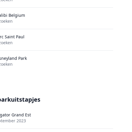
libi Belgium
zoeken
rc Saint Paul
zoeken
sneyland Park
zoeken
parkuitstapjes
gator Grand Est
ptember 2023