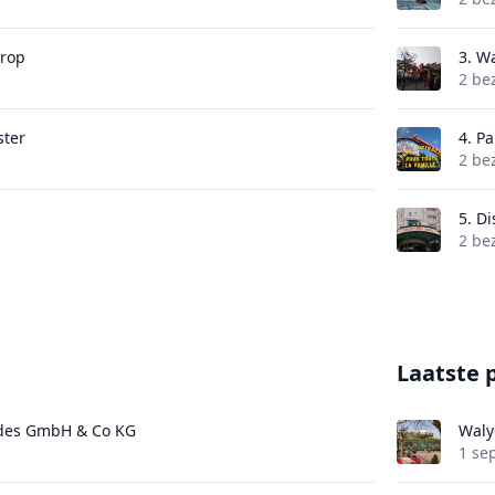
rop
3.
Wa
2 be
ter
4.
Pa
2 be
5.
Di
2 be
Laatste 
des GmbH & Co KG
Waly
1 se