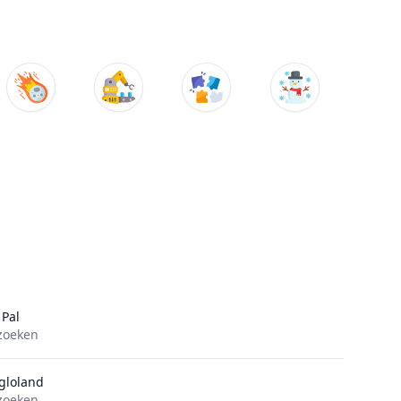
 Pal
zoeken
gloland
zoeken