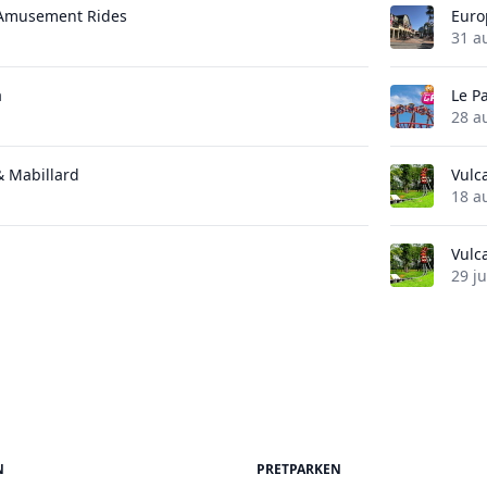
 Amusement Rides
Euro
31 a
a
Le Pa
28 a
 & Mabillard
Vulc
18 a
Vulc
29 ju
N
PRETPARKEN