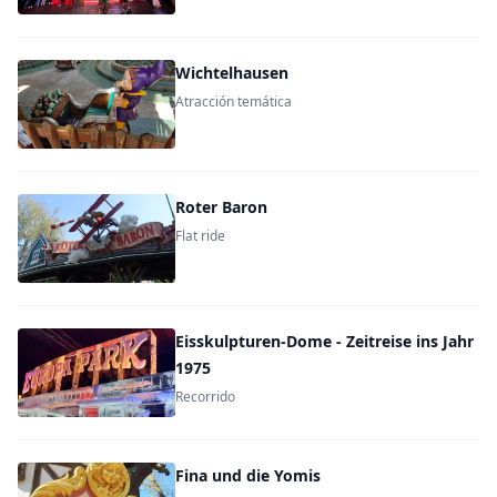
Wichtelhausen
Atracción temática
Roter Baron
Flat ride
Eisskulpturen-Dome - Zeitreise ins Jahr
1975
Recorrido
Fina und die Yomis