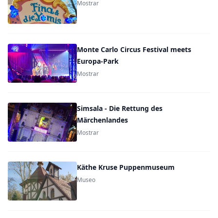
Mostrar
Monte Carlo Circus Festival meets
Europa-Park
Mostrar
Simsala - Die Rettung des
Märchenlandes
Mostrar
Käthe Kruse Puppenmuseum
Museo