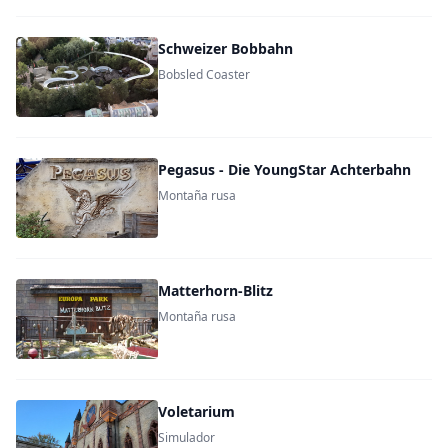
Schweizer Bobbahn
Bobsled Coaster
Pegasus - Die YoungStar Achterbahn
Montaña rusa
Matterhorn-Blitz
Montaña rusa
Voletarium
Simulador