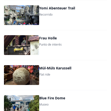
Yomi Abenteuer Trail
Recorrido
Frau Holle
Punto de interés
Mül-Müls Karussell
Flat ride
Blue Fire Dome
Museo