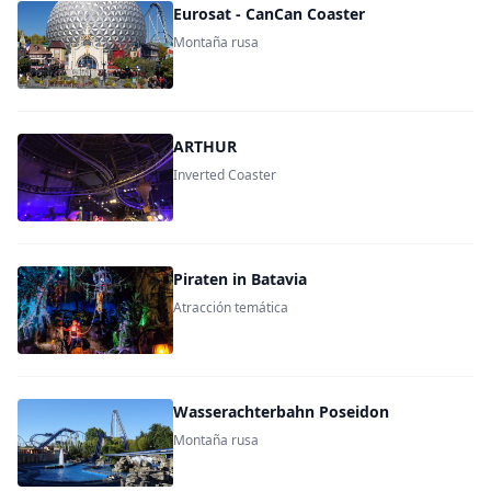
Eurosat - CanCan Coaster
Montaña rusa
ARTHUR
Inverted Coaster
Piraten in Batavia
Atracción temática
Wasserachterbahn Poseidon
Montaña rusa