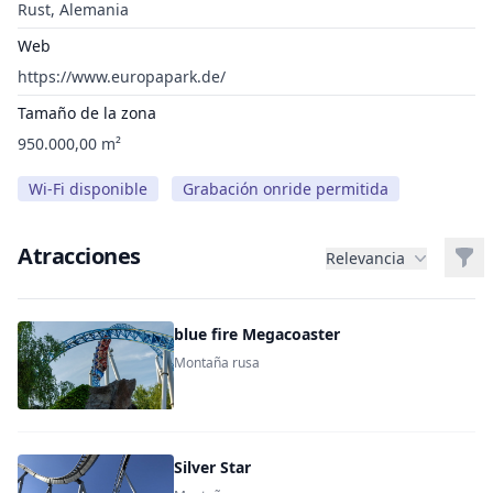
Rust, Alemania
Web
https://www.europapark.de/
Tamaño de la zona
950.000,00 m²
Wi-Fi disponible
Grabación onride permitida
Atracciones
Filt
Relevancia
blue fire Megacoaster
Montaña rusa
Silver Star