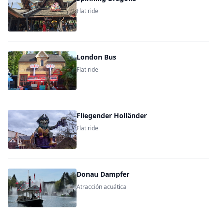
Flat ride
London Bus
Flat ride
Fliegender Holländer
Flat ride
Donau Dampfer
Atracción acuática