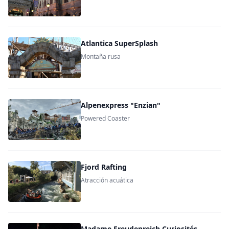
Atlantica SuperSplash
Montaña rusa
Alpenexpress "Enzian"
Powered Coaster
Fjord Rafting
Atracción acuática
Madame Freudenreich Curiosités