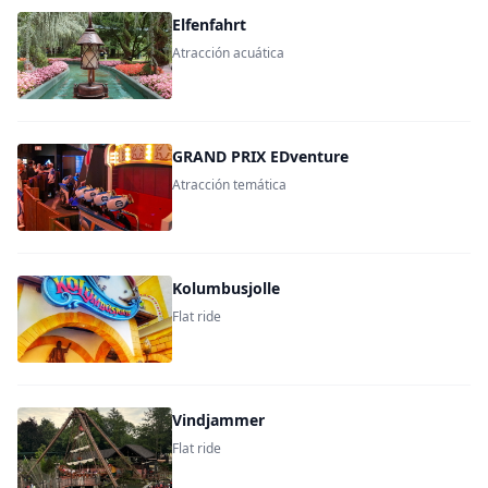
Elfenfahrt
Atracción acuática
GRAND PRIX EDventure
Atracción temática
Kolumbusjolle
Flat ride
Vindjammer
Flat ride