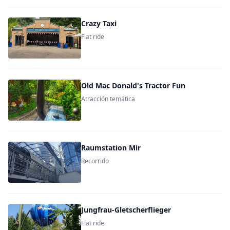
Crazy Taxi
Flat ride
Old Mac Donald's Tractor Fun
Atracción temática
Raumstation Mir
Recorrido
Jungfrau-Gletscherflieger
Flat ride