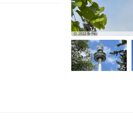
Ⓒ 2022
Brthld