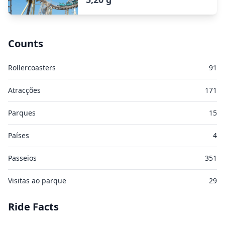
Counts
Rollercoasters
91
Atracções
171
Parques
15
Países
4
Passeios
351
Visitas ao parque
29
Ride Facts