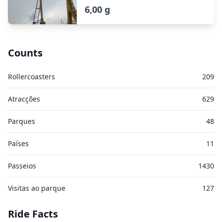
6,00 g
Counts
Rollercoasters
209
Atracções
629
Parques
48
Países
11
Passeios
1430
Visitas ao parque
127
Ride Facts