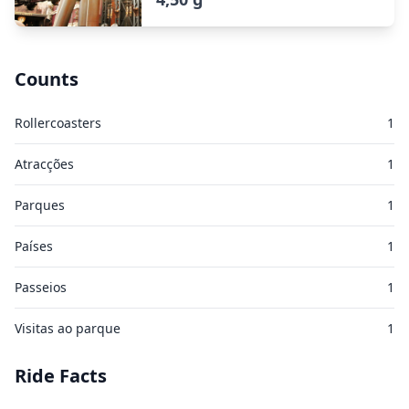
Counts
Rollercoasters
1
Atracções
1
Parques
1
Países
1
Passeios
1
Visitas ao parque
1
Ride Facts