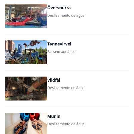
Översnurra
Deslizamento de água
Tønnevirvel
Passeio aquático
Vildfål
Deslizamento de água
Munin
Deslizamento de água