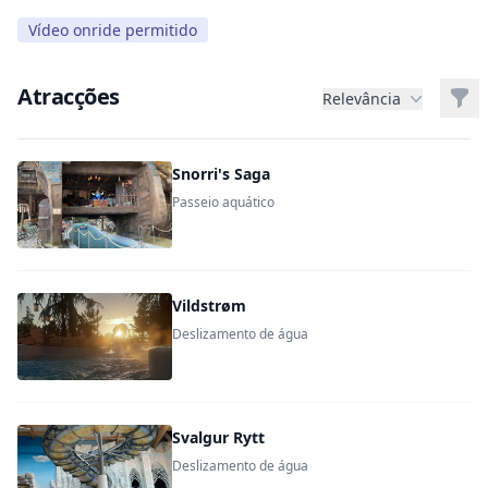
Vídeo onride permitido
Atracções
Filt
Relevância
Snorri's Saga
Passeio aquático
Vildstrøm
Deslizamento de água
Svalgur Rytt
Deslizamento de água