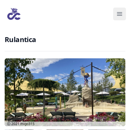
Rulantica
Ⓒ 2021
migo315