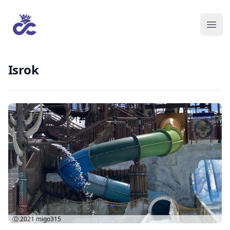
Isrok
Ⓒ 2021
migo315