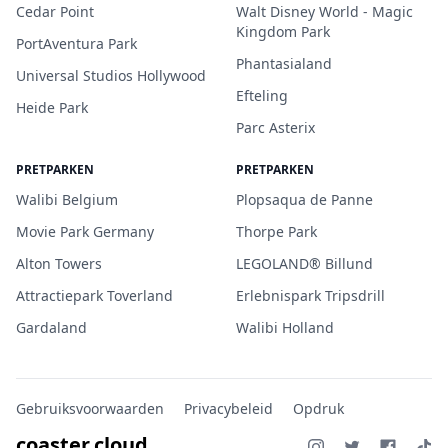
Cedar Point
Walt Disney World - Magic
Kingdom Park
PortAventura Park
Phantasialand
Universal Studios Hollywood
Efteling
Heide Park
Parc Asterix
PRETPARKEN
PRETPARKEN
Walibi Belgium
Plopsaqua de Panne
Movie Park Germany
Thorpe Park
Alton Towers
LEGOLAND® Billund
Attractiepark Toverland
Erlebnispark Tripsdrill
Gardaland
Walibi Holland
Gebruiksvoorwaarden
Privacybeleid
Opdruk
coaster.cloud