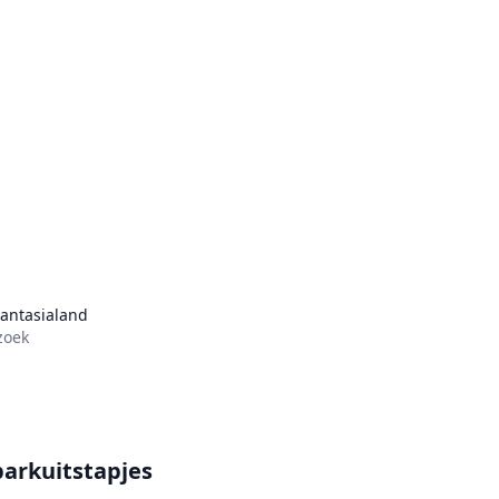
antasialand
zoek
parkuitstapjes