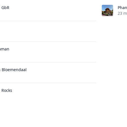
e GbR
Phan
23 m
Daman
n Bloemendaal
l Rocks