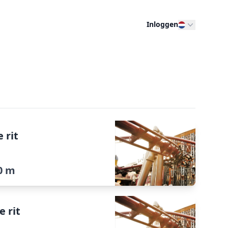
Inloggen
 rit
0 m
e rit