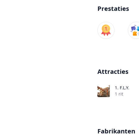
Prestaties
Attracties
1.
F.L.Y.
1 rit
Fabrikanten