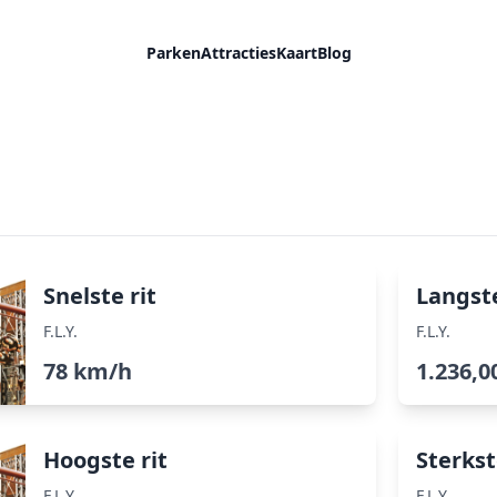
Parken
Attracties
Kaart
Blog
Snelste rit
Langste
F.L.Y.
F.L.Y.
78 km/h
1.236,0
Hoogste rit
Sterkst
F.L.Y.
F.L.Y.