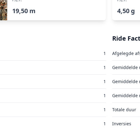
19,50 m
4,50 g
Ride Fac
1
Afgelegde af
1
Gemiddelde r
1
Gemiddelde r
1
Gemiddelde r
1
Totale duur
1
Inversies