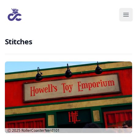
Stitches
Ⓒ 2025
RollerCoasterNerd101