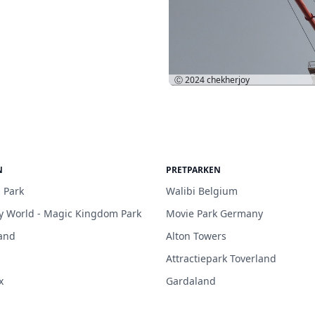
Ⓒ 2024
chekherjoy
N
PRETPARKEN
 Park
Walibi Belgium
y World - Magic Kingdom Park
Movie Park Germany
and
Alton Towers
Attractiepark Toverland
x
Gardaland