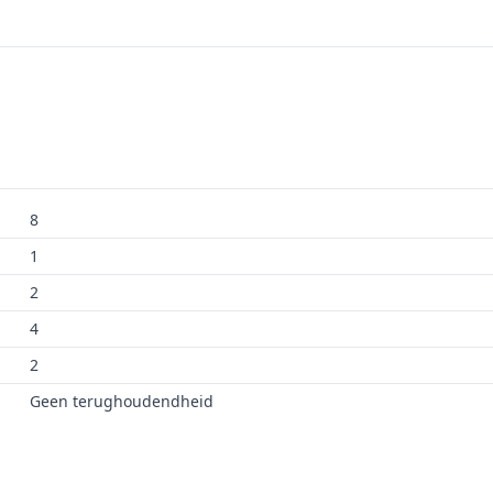
8
1
2
4
2
Geen terughoudendheid