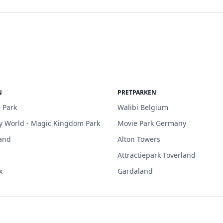
N
PRETPARKEN
 Park
Walibi Belgium
y World - Magic Kingdom Park
Movie Park Germany
and
Alton Towers
Attractiepark Toverland
x
Gardaland