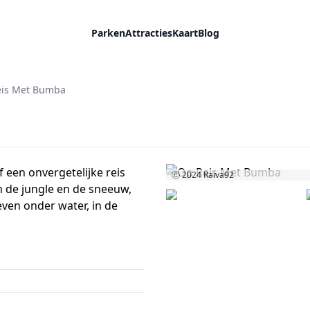
Parken
Attracties
Kaart
Blog
eis Met Bumba
f een onvergetelijke reis
Ⓒ 2024
Raiva92
n de jungle en de sneeuw,
ven onder water, in de