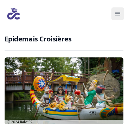
Epidemais Croisières
Ⓒ 2024
Raiva92