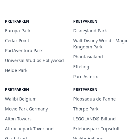
PRETPARKEN
PRETPARKEN
Europa-Park
Disneyland Park
Cedar Point
Walt Disney World - Magic
Kingdom Park
PortAventura Park
Phantasialand
Universal Studios Hollywood
Efteling
Heide Park
Parc Asterix
PRETPARKEN
PRETPARKEN
Walibi Belgium
Plopsaqua de Panne
Movie Park Germany
Thorpe Park
Alton Towers
LEGOLAND® Billund
Attractiepark Toverland
Erlebnispark Tripsdrill
Gardaland
Walibi Holland