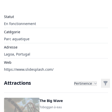
Statut
En fonctionnement
Catégorie
Parc aquatique
Adresse
Lagoa, Portugal
Web
https://www.slidesplash.com/
Attractions
Filt
Pertinence
The Big Wave
Toboggan à eau