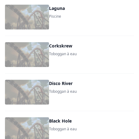
Laguna
Piscine
Corkskrew
Toboggan à eau
Disco River
Toboggan à eau
Black Hole
Toboggan à eau