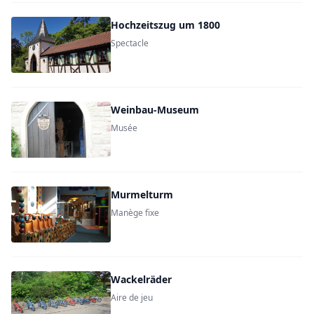
Hochzeitszug um 1800
Spectacle
Weinbau-Museum
Musée
Murmelturm
Manège fixe
Wackelräder
Aire de jeu