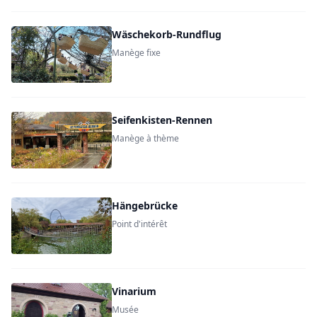
Wäschekorb-Rundflug
Manège fixe
Seifenkisten-Rennen
Manège à thème
Hängebrücke
Point d'intérêt
Vinarium
Musée