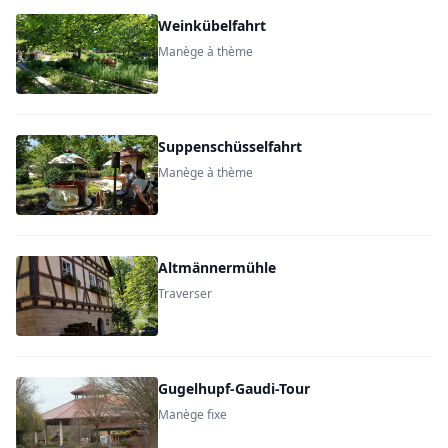
Weinkübelfahrt
Manège à thème
Suppenschüsselfahrt
Manège à thème
Altmännermühle
Traverser
Gugelhupf-Gaudi-Tour
Manège fixe