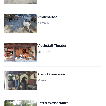
Streichelzoo
Animaux
Viechstall-Theater
Spectacle
Freilichtmuseum
Musée
Enten-Wasserfahrt