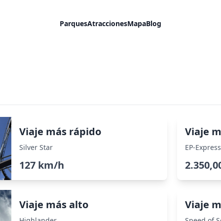
Parques
Atracciones
Mapa
Blog
Viaje más rápido
Viaje m
Silver Star
EP-Express
127 km/h
2.350,0
Viaje más alto
Viaje m
Highlander
Speed of 