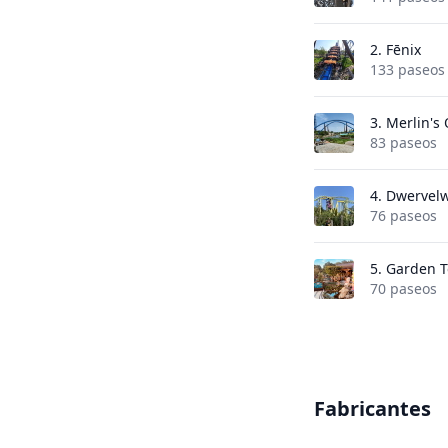
2.
Fēnix
133 paseos
3.
Merlin's
83 paseos
4.
Dwervel
76 paseos
5.
Garden T
70 paseos
Fabricantes