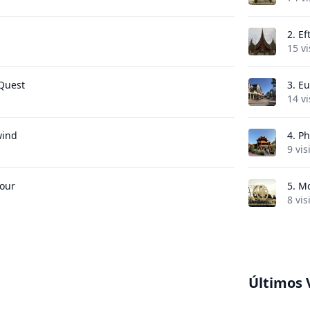
2.
Ef
15 vi
 Quest
3.
Eu
14 vi
wind
4.
Ph
9 vis
our
5.
Mo
8 vis
Últimos 