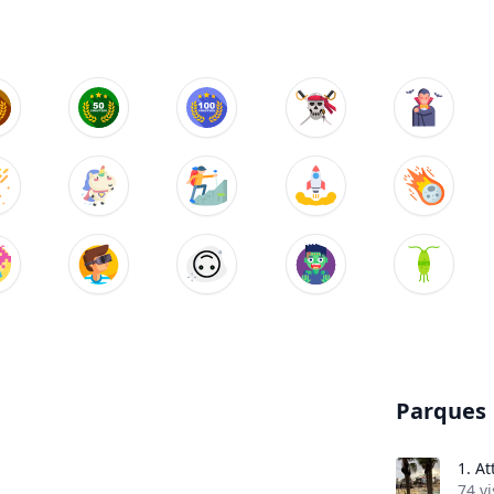
Parques
1.
At
74 vi