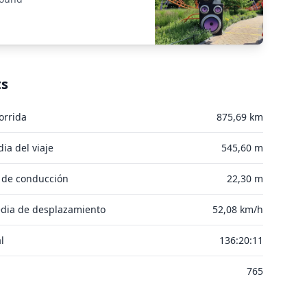
ts
orrida
875,69 km
ia del viaje
545,60 m
 de conducción
22,30 m
dia de desplazamiento
52,08 km/h
l
136:20:11
765