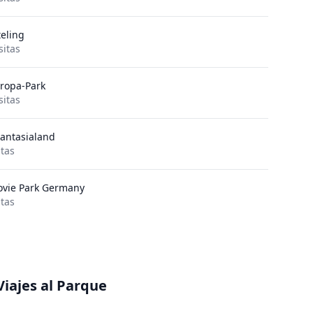
teling
sitas
ropa-Park
sitas
antasialand
itas
vie Park Germany
itas
Viajes al Parque