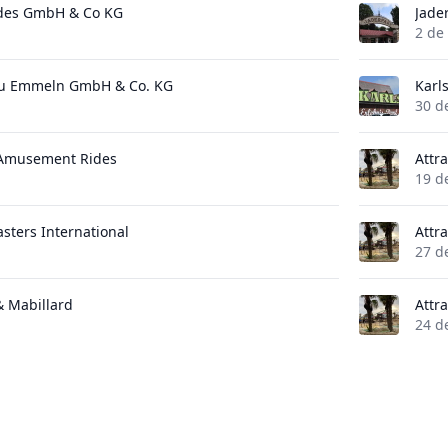
des GmbH & Co KG
Jade
2 de
au Emmeln GmbH & Co. KG
Karl
30 d
 Amusement Rides
Attr
19 d
asters International
Attr
27 d
 & Mabillard
Attr
24 d