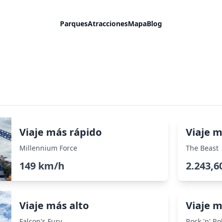
Parques
Atracciones
Mapa
Blog
Viaje más rápido
Viaje m
Millennium Force
The Beast
149 km/h
2.243,6
Viaje más alto
Viaje m
Falcon's Fury
Rock 'n' Ro