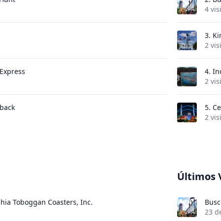
4 vis
3.
Ki
2 vis
 Express
4.
In
2 vis
back
5.
Ce
2 vis
Últimos 
phia Toboggan Coasters, Inc.
Busc
23 d