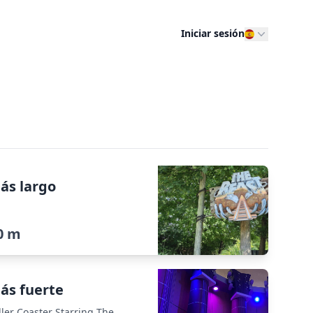
Iniciar sesión
ás largo
0 m
ás fuerte
ller Coaster Starring The