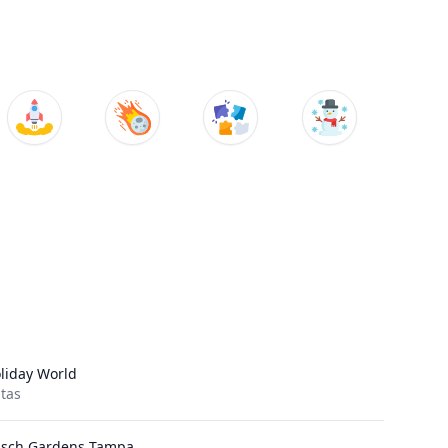
liday World
itas
sch Gardens Tampa