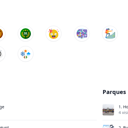
Parques
ge
1.
Ho
4 vis
Hunt
2.
Bu