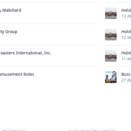
 & Mabillard
Holi
12 d
ity Group
Holi
12 d
oasters International, Inc.
Holi
11 d
 Amusement Rides
Busc
27 d