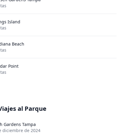
itas
ngs Island
itas
diana Beach
itas
dar Point
itas
Viajes al Parque
h Gardens Tampa
e diciembre de 2024