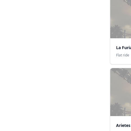
La Furi
Flat ride
Arietes