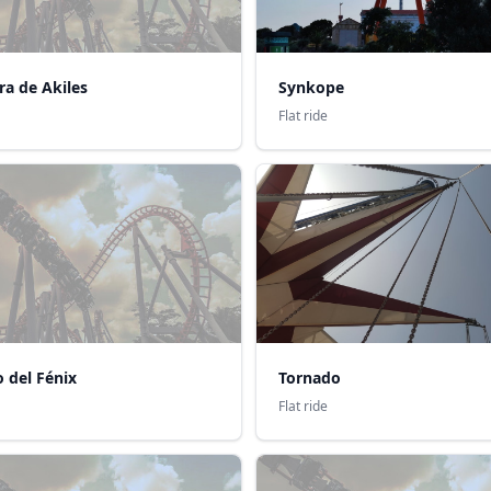
ra de Akiles
Synkope
Flat ride
o del Fénix
Tornado
Flat ride