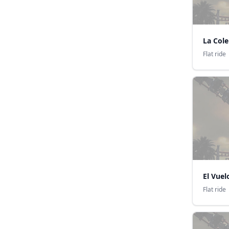
La Cole
Flat ride
El Vuel
Flat ride