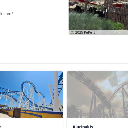
rk.com/
Ⓒ 2025
PePe_5
e
Alucinakis