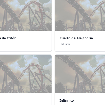
a de Tritón
Puerto de Alejandria
Flat ride
Infinnito