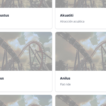
ustus
Akuatiti
Atracción acuática
us
Anilus
Flat ride