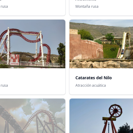
 rusa
Montaña rusa
Catarates del Nilo
 rusa
Atracción acuática