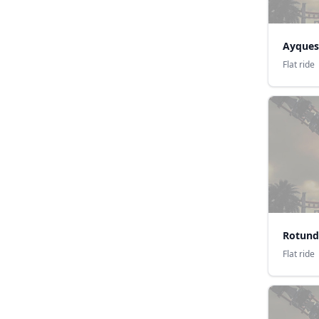
Ayques
Flat ride
Rotund
Flat ride