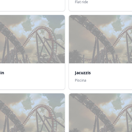
Flat ride
in
Jacuzzis
Piscina