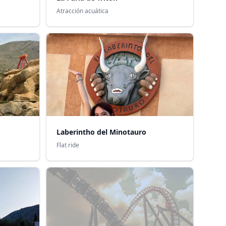
Atracción acuática
Laberintho del Minotauro
Flat ride