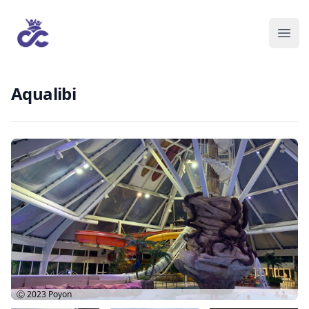
Aqualibi
Ⓒ 2023
Poyon