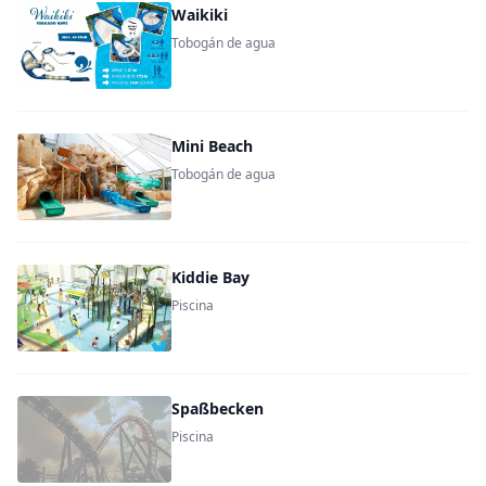
Waikiki
Tobogán de agua
Mini Beach
Tobogán de agua
Kiddie Bay
Piscina
Spaßbecken
Piscina