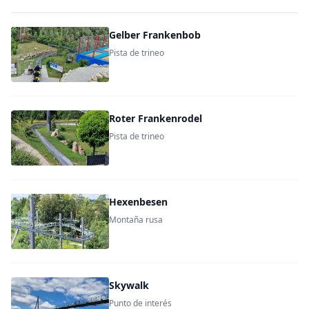
Gelber Frankenbob
Pista de trineo
Roter Frankenrodel
Pista de trineo
Hexenbesen
Montaña rusa
Skywalk
Punto de interés