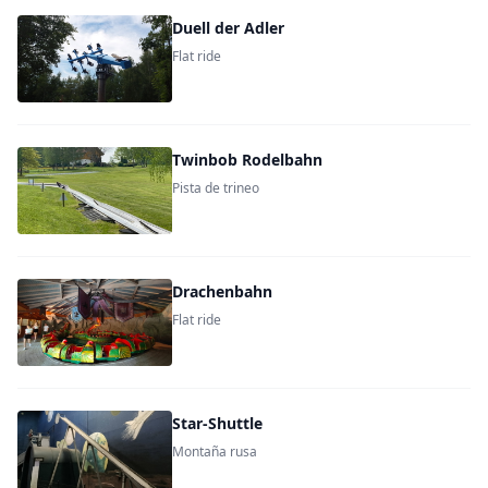
Duell der Adler
Flat ride
Twinbob Rodelbahn
Pista de trineo
Drachenbahn
Flat ride
Star-Shuttle
Montaña rusa