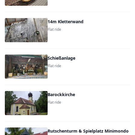
14m Kletterwand
Flat ride
Schießanlage
Flat ride
Barockkirche
Flat ride
Rutschenturm & Spielplatz Minimondo