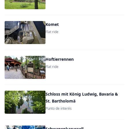
Komet
Flat ride
Hoftierrennen
Flat ride
Schloss mit König Ludwig, Bavaria &
St. Bartholomä
Punto de interés
Schwanenkarussell