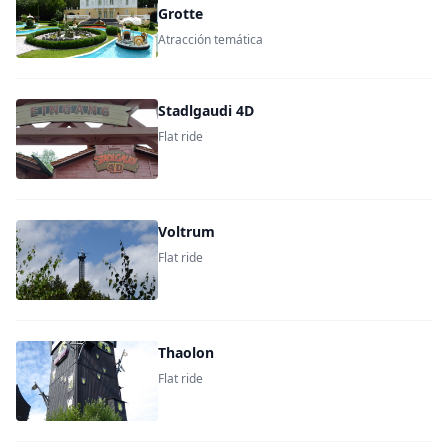
Grotte
Atracción temática
Stadlgaudi 4D
Flat ride
Voltrum
Flat ride
Thaolon
Flat ride