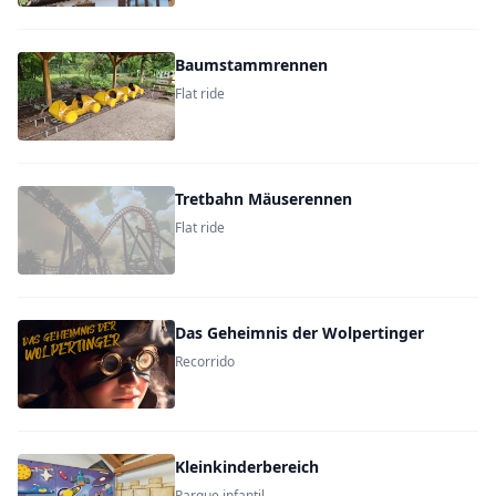
Baumstammrennen
Flat ride
Tretbahn Mäuserennen
Flat ride
Das Geheimnis der Wolpertinger
Recorrido
Kleinkinderbereich
Parque infantil