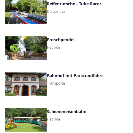
Reifenrutsche - Tube Racer
Diapositiva
Froschpendel
Flat ride
Bahnhof mit Parkrundfahrt
Transporte
Schieneneisenbahn
Flat ride