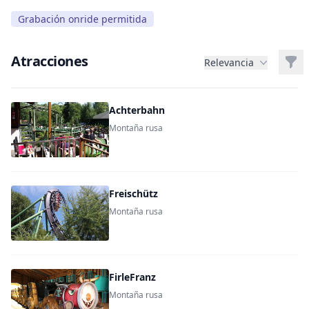
Grabación onride permitida
Atracciones
Filt
Relevancia
Achterbahn
Montaña rusa
Freischütz
Montaña rusa
FirleFranz
Montaña rusa