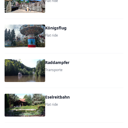
Flat ride
Königsflug
Flat ride
Raddampfer
Transporte
Eselreitbahn
Flat ride