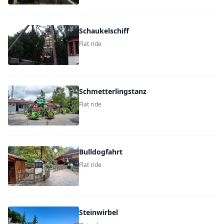
Schaukelschiff
Flat ride
Schmetterlingstanz
Flat ride
Bulldogfahrt
Flat ride
Steinwirbel