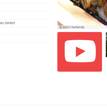
des GmbH
Ⓒ 2023
Clanfamily