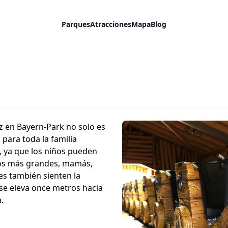
Parques
Atracciones
Mapa
Blog
nz en Bayern-Park no solo es
para toda la familia
 ya que los niños pueden
iños más grandes, mamás,
es también sienten la
 se eleva once metros hacia
.