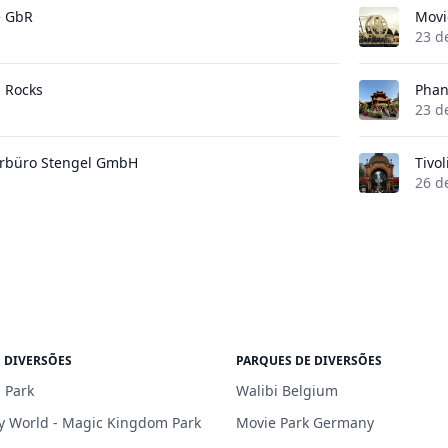
e GbR
Movi
23 d
l Rocks
Phan
23 d
urbüro Stengel GmbH
Tivo
26 d
 DIVERSÕES
PARQUES DE DIVERSÕES
 Park
Walibi Belgium
y World - Magic Kingdom Park
Movie Park Germany