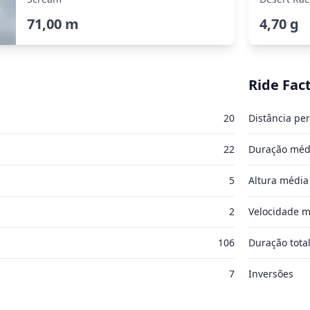
71,00 m
4,70 g
Ride Fac
20
Distância per
22
Duração méd
5
Altura média
2
Velocidade m
106
Duração tota
7
Inversões