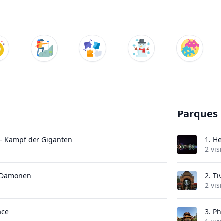
Parques
 - Kampf der Giganten
1.
He
2 vis
r Dämonen
2.
Ti
2 vis
ace
3.
Ph