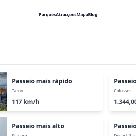
Parques
Atracções
Mapa
Blog
Passeio mais rápido
Passei
Taron
Colossos -
117 km/h
1.344,0
Passeio mais alto
Passeio
Scream
Desert Rac