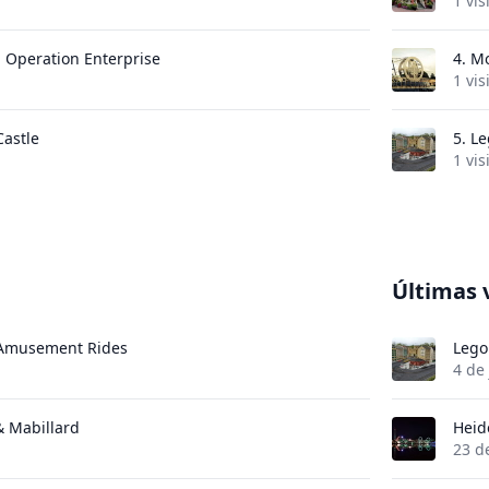
1 vis
: Operation Enterprise
4.
Mo
1 vis
Castle
5.
Le
1 vis
Últimas 
 Amusement Rides
Lego
4 de
 & Mabillard
Heid
23 d