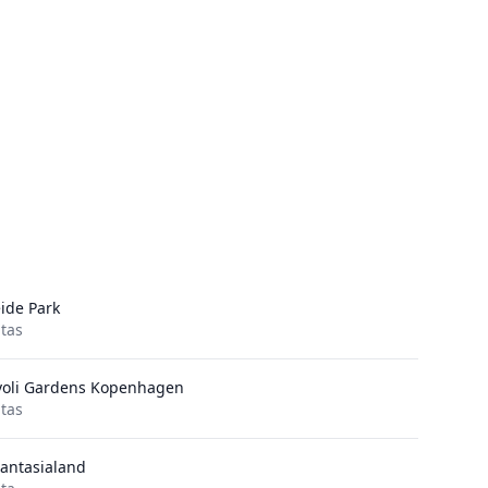
ide Park
itas
voli Gardens Kopenhagen
itas
antasialand