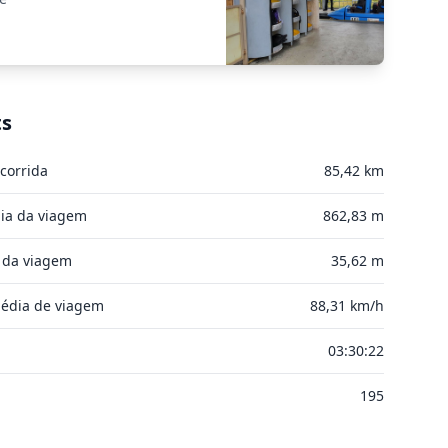
ts
corrida
85,42 km
ia da viagem
862,83 m
 da viagem
35,62 m
édia de viagem
88,31 km/h
l
03:30:22
195