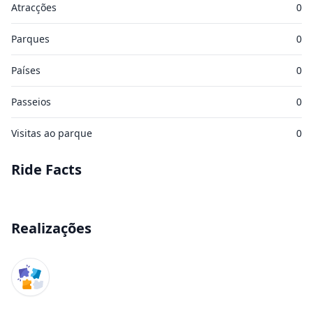
Atracções
0
Parques
0
Países
0
Passeios
0
Visitas ao parque
0
Ride Facts
Realizações