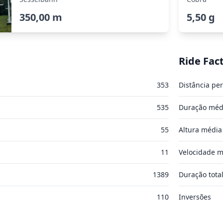
350,00 m
5,50 g
Ride Fac
353
Distância per
535
Duração méd
55
Altura média
11
Velocidade m
1389
Duração tota
110
Inversões