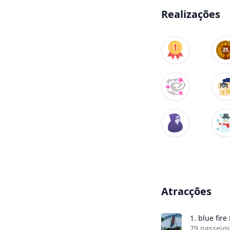
Realizações
Atracções
1.
blue fir
79 passeios