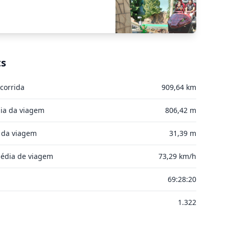
ts
corrida
909,64 km
ia da viagem
806,42 m
 da viagem
31,39 m
édia de viagem
73,29 km/h
l
69:28:20
1.322