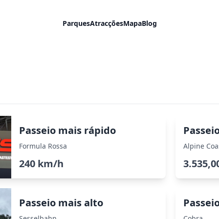
Parques
Atracções
Mapa
Blog
Passeio mais rápido
Passei
Formula Rossa
Alpine Coa
240 km/h
3.535,0
Passeio mais alto
Passeio
Sesselbahn
Cobra