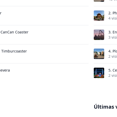
r
2.
Ph
4 vis
- CanCan Coaster
3.
En
3 vis
 Timburcoaster
4.
Pl
2 vis
Nevera
5.
Ce
2 vis
Últimas 