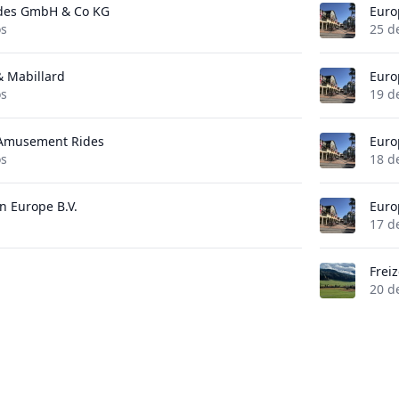
des GmbH & Co KG
Euro
os
25 d
 & Mabillard
Euro
os
19 d
 Amusement Rides
Euro
os
18 d
on Europe B.V.
Euro
17 d
Frei
20 d