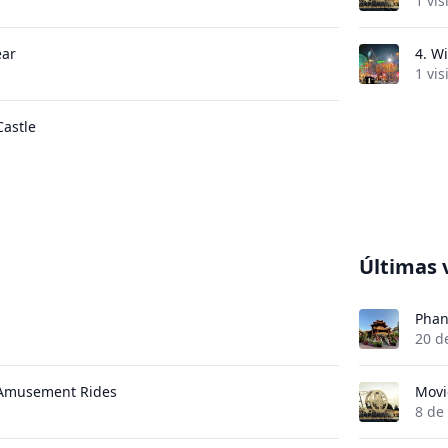
1 vis
ear
4.
Wi
1 vis
Castle
Últimas 
Phan
20 d
 Amusement Rides
Movi
8 de