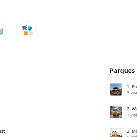
Parques
1.
Ph
3 vis
2.
Wa
1 vis
est
3.
Mo