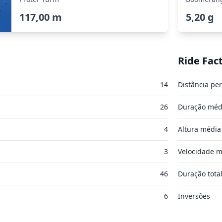
117,00 m
5,20 g
Ride Fac
14
Distância per
26
Duração méd
4
Altura média
3
Velocidade m
46
Duração tota
6
Inversões