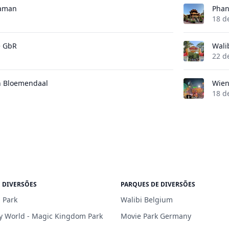
Daman
Phan
18 d
e GbR
Wali
22 d
n Bloemendaal
Wien
18 d
 DIVERSÕES
PARQUES DE DIVERSÕES
 Park
Walibi Belgium
y World - Magic Kingdom Park
Movie Park Germany