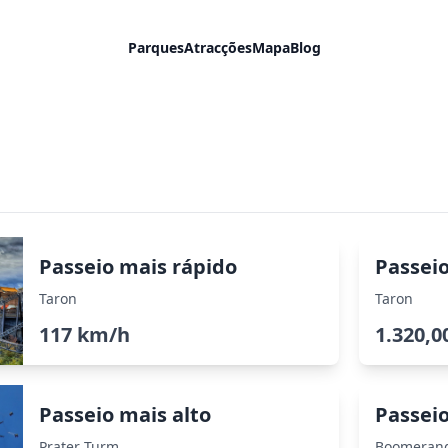
Parques
Atracções
Mapa
Blog
Passeio mais rápido
Passei
Taron
Taron
117 km/h
1.320,0
Passeio mais alto
Passeio
Prater Turm
Boomeran