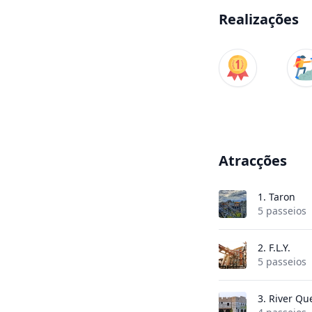
Realizações
Atracções
1.
Taron
5 passeios
2.
F.L.Y.
5 passeios
3.
River Qu