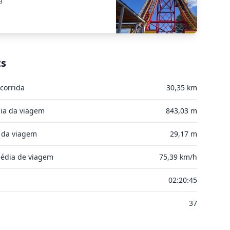
ts
corrida
30,35 km
ia da viagem
843,03 m
 da viagem
29,17 m
édia de viagem
75,39 km/h
l
02:20:45
37