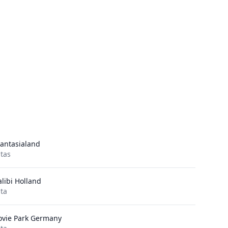
antasialand
itas
libi Holland
ita
vie Park Germany