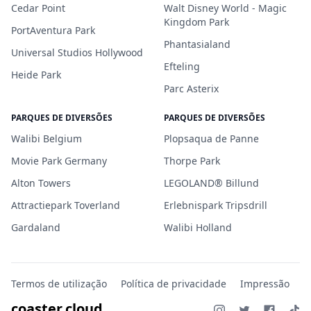
Cedar Point
Walt Disney World - Magic
Kingdom Park
PortAventura Park
Phantasialand
Universal Studios Hollywood
Efteling
Heide Park
Parc Asterix
PARQUES DE DIVERSÕES
PARQUES DE DIVERSÕES
Walibi Belgium
Plopsaqua de Panne
Movie Park Germany
Thorpe Park
Alton Towers
LEGOLAND® Billund
Attractiepark Toverland
Erlebnispark Tripsdrill
Gardaland
Walibi Holland
Termos de utilização
Política de privacidade
Impressão
coaster.cloud