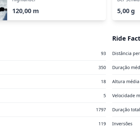
120,00 m
5,00 g
Ride Fac
93
Distância per
350
Duração méd
18
Altura média
5
Velocidade m
1797
Duração tota
119
Inversões