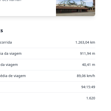
ts
corrida
1.263,04 km
ia da viagem
911,94 m
 da viagem
40,41 m
édia de viagem
89,06 km/h
l
94:15:49
1.620