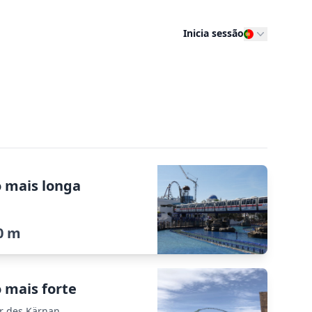
Inicia sessão
o mais longa
0 m
 mais forte
r des Kärnan