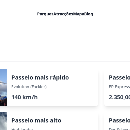
Parques
Atracções
Mapa
Blog
Passeio mais rápido
Passei
Evolution (Fackler)
EP-Express
140 km/h
2.350,0
Passeio mais alto
Passeio
Highlander
Der Schwu