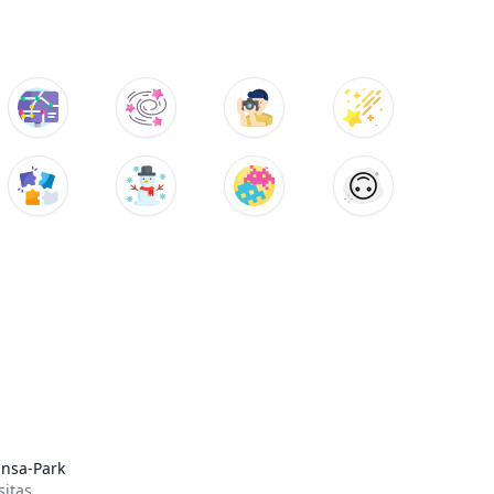
nsa-Park
sitas