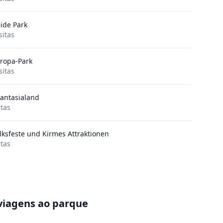
ide Park
sitas
ropa-Park
sitas
antasialand
itas
lksfeste und Kirmes Attraktionen
itas
viagens ao parque