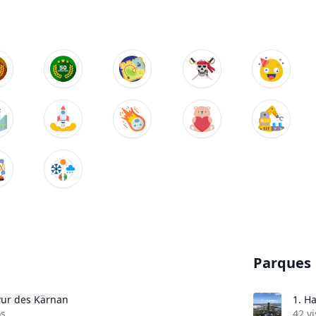
Parques
ur des Kärnan
1.
Ha
os
42 vi