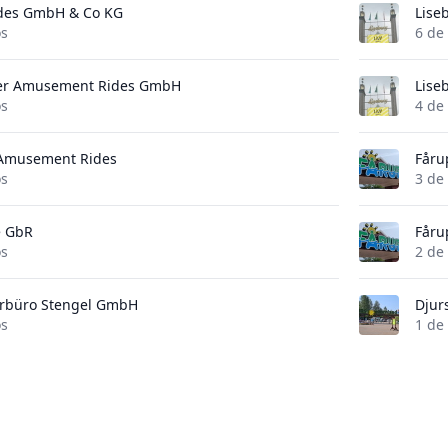
des GmbH & Co KG
Lise
os
6 de
uer Amusement Rides GmbH
Lise
os
4 de
 Amusement Rides
Fåru
os
3 de
e GbR
Fåru
os
2 de
urbüro Stengel GmbH
Djur
os
1 de