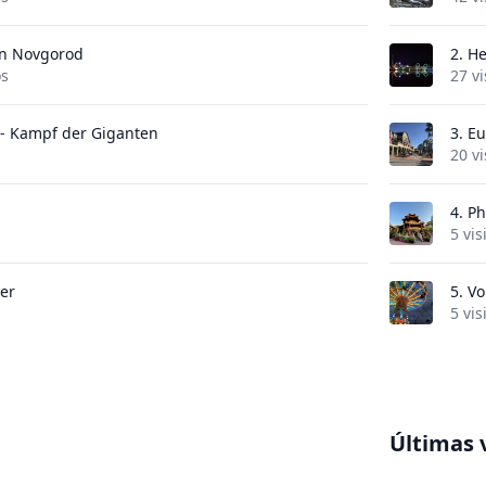
on Novgorod
2.
He
os
27 vi
 - Kampf der Giganten
3.
Eu
20 vi
4.
Ph
5 vis
er
5.
Vo
5 vis
Últimas 