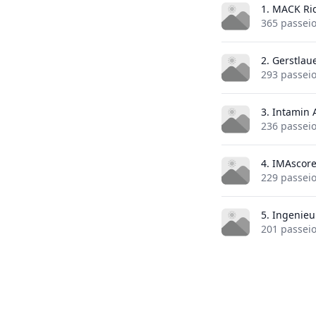
1. MACK Ri
365 passei
2. Gerstla
293 passei
3. Intamin
236 passei
4. IMAscor
229 passei
5. Ingenie
201 passei