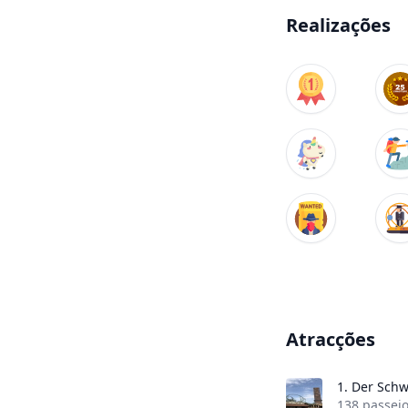
Realizações
Atracções
1.
Der Schw
138 passei