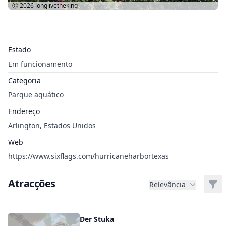
Ⓒ 2026
longlivetheking
Estado
Em funcionamento
Categoria
Parque aquático
Endereço
Arlington, Estados Unidos
Web
https://www.sixflags.com/hurricaneharbortexas
Atracções
Filt
Relevância
Der Stuka