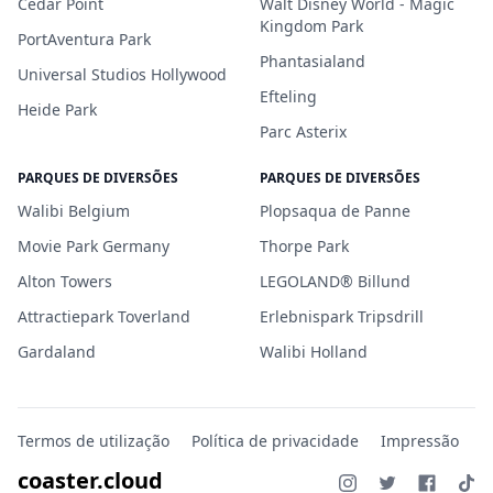
Cedar Point
Walt Disney World - Magic
Kingdom Park
PortAventura Park
Phantasialand
Universal Studios Hollywood
Efteling
Heide Park
Parc Asterix
PARQUES DE DIVERSÕES
PARQUES DE DIVERSÕES
Walibi Belgium
Plopsaqua de Panne
Movie Park Germany
Thorpe Park
Alton Towers
LEGOLAND® Billund
Attractiepark Toverland
Erlebnispark Tripsdrill
Gardaland
Walibi Holland
Termos de utilização
Política de privacidade
Impressão
coaster.cloud