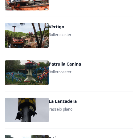
Vértigo
Rollercoaster
Patrulla Canina
Rollercoaster
La Lanzadera
Passeio plano