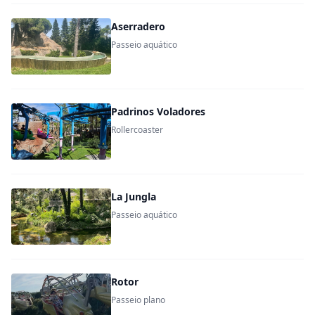
Aserradero
Passeio aquático
Padrinos Voladores
Rollercoaster
La Jungla
Passeio aquático
Rotor
Passeio plano