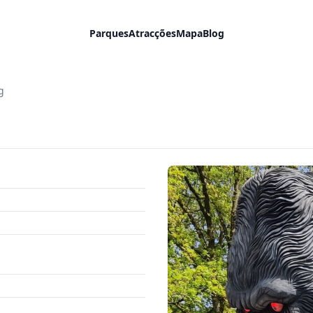
Parques
Atracções
Mapa
Blog
g