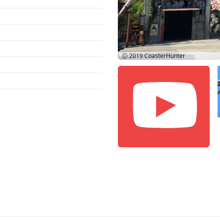
Ⓒ 2019
CoasterHunter