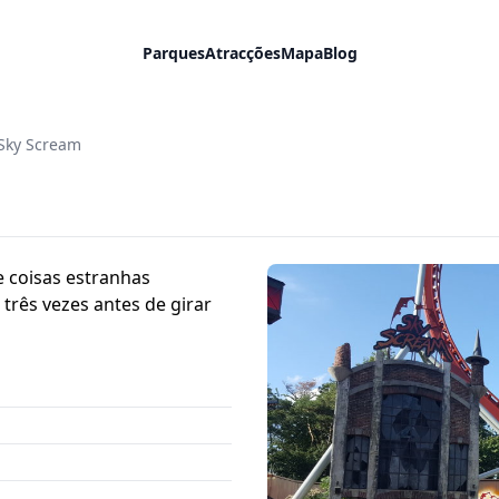
Parques
Atracções
Mapa
Blog
Sky Scream
e coisas estranhas
três vezes antes de girar