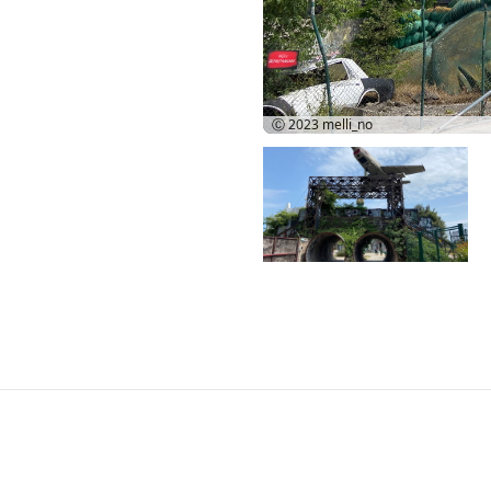
Ⓒ 2023
melli_no