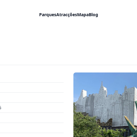
Parques
Atracções
Mapa
Blog
G