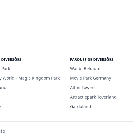
 DIVERSÕES
PARQUES DE DIVERSÕES
 Park
Walibi Belgium
y World - Magic Kingdom Park
Movie Park Germany
and
Alton Towers
Attractiepark Toverland
x
Gardaland
são