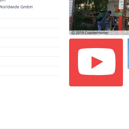
e Worldwide GmbH
Ⓒ 2019
CoasterHunter