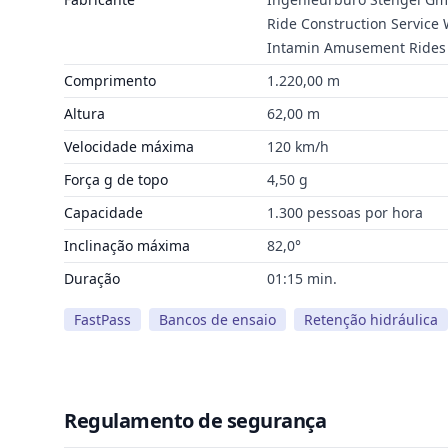
Ride Construction Servic
Intamin Amusement Rides
Comprimento
1.220,00 m
Altura
62,00 m
Velocidade máxima
120 km/h
Força g de topo
4,50 g
Capacidade
1.300 pessoas por hora
Inclinação máxima
82,0°
Duração
01:15 min.
FastPass
Bancos de ensaio
Retenção hidráulica
Regulamento de segurança