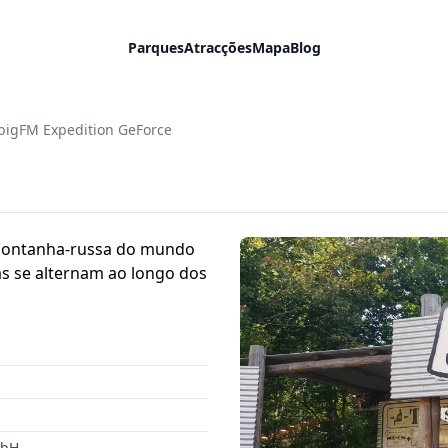
Parques
Atracções
Mapa
Blog
bigFM Expedition GeForce
r montanha-russa do mundo
sas se alternam ao longo dos
mbH