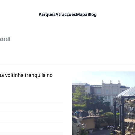
Parques
Atracções
Mapa
Blog
ssell
a voltinha tranquila no