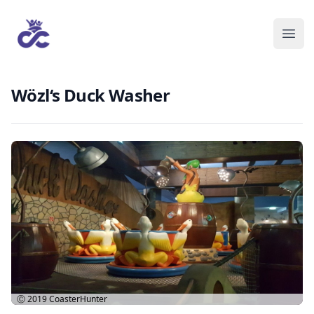
Wözl‘s Duck Washer
Ⓒ 2019
CoasterHunter