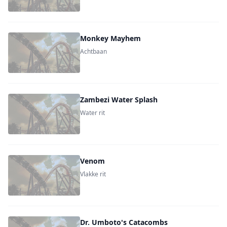
Monkey Mayhem
Achtbaan
Zambezi Water Splash
Water rit
Venom
Vlakke rit
Dr. Umboto's Catacombs