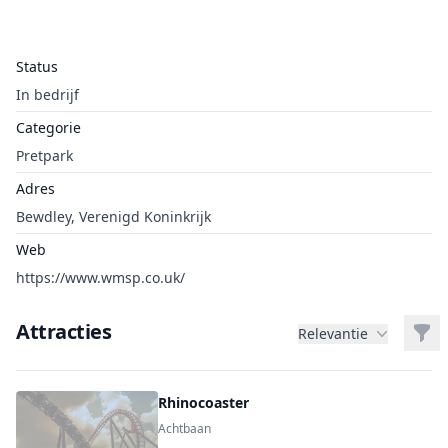
Status
In bedrijf
Categorie
Pretpark
Adres
Bewdley, Verenigd Koninkrijk
Web
https://www.wmsp.co.uk/
Attracties
Filt
Relevantie
Rhinocoaster
Achtbaan