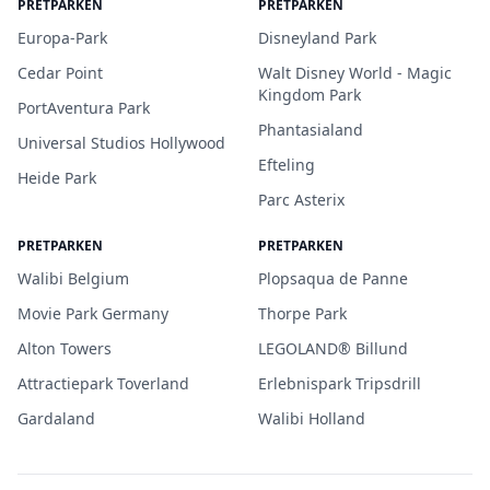
PRETPARKEN
PRETPARKEN
Europa-Park
Disneyland Park
Cedar Point
Walt Disney World - Magic
Kingdom Park
PortAventura Park
Phantasialand
Universal Studios Hollywood
Efteling
Heide Park
Parc Asterix
PRETPARKEN
PRETPARKEN
Walibi Belgium
Plopsaqua de Panne
Movie Park Germany
Thorpe Park
Alton Towers
LEGOLAND® Billund
Attractiepark Toverland
Erlebnispark Tripsdrill
Gardaland
Walibi Holland