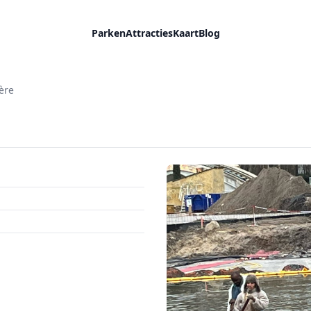
Parken
Attracties
Kaart
Blog
ère